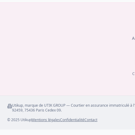
A
C
Utikup, marque de UTIK GROUP — Courtier en assurance immatriculé à l'
92459, 75436 Paris Cedex 09.
© 2025 Utikup
Mentions légales
Confidentialité
Contact