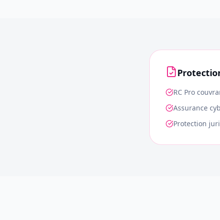
Protecti
RC Pro couvra
Assurance cyb
Protection jur