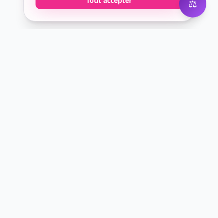
Tout accepter
⚖️
Courtier digital en assurance professionnelle.
Nous simplifions l'assurance pro pour les
entrepreneurs modernes.
60 rue François 1er
75008 Paris
contact@utikup.com
01 89 96 14 32