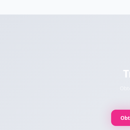
T
Obte
Obt