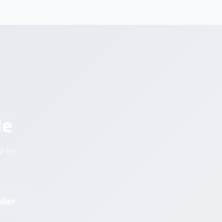
le
z les
ller