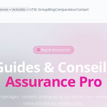
ances
Activités
UTIK Group
Blog
Comparateur
Contact
Blog & Ressources
Guides & Conseil
Assurance Pro
ryptages, conseils pratiques et actualités pour prot
votre activité au meilleur prix.