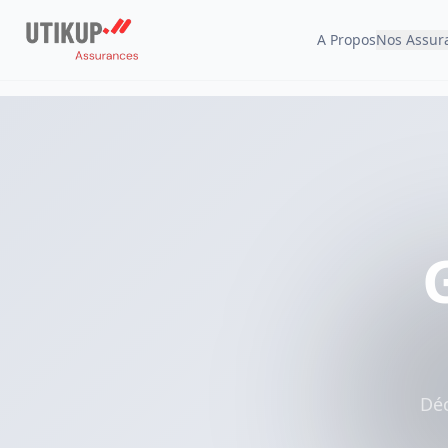
A Propos
Nos Assur
Déc