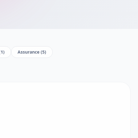
(
1
)
Assurance
(
5
)