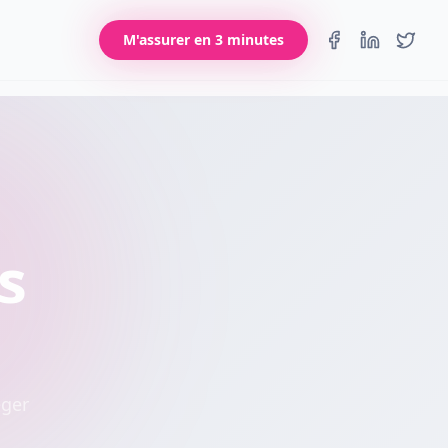
M'assurer en 3 minutes
s
éger