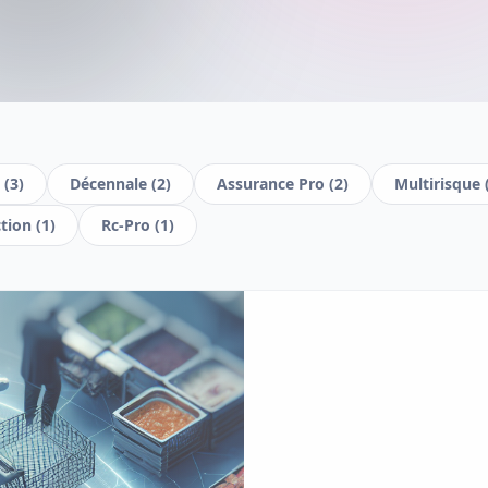
(
3
)
Décennale
(
2
)
Assurance Pro
(
2
)
Multirisque
ction
(
1
)
Rc-Pro
(
1
)