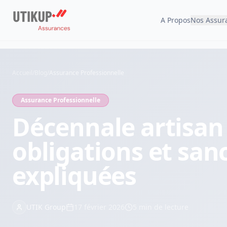
A Propos
Nos Assur
Accueil
/
Blog
/
Assurance Professionnelle
Assurance Professionnelle
Décennale artisan 
obligations et san
expliquées
UTIK Group
17 février 2026
5
min de lecture