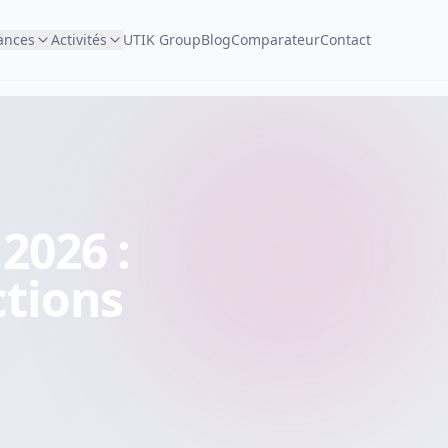
ances
Activités
UTIK Group
Blog
Comparateur
Contact
2026 :
ctions