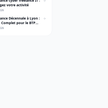
ance cyber freelance IT :
gez votre activité
026
ance Décennale à Lyon :
 Complet pour le BTP
ais
026