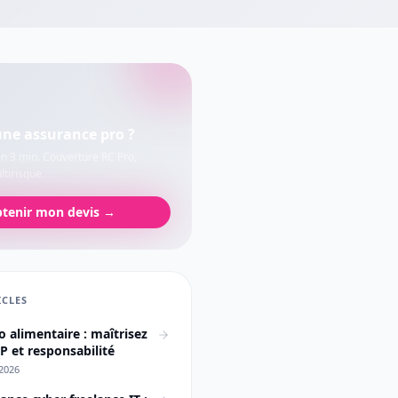
une assurance pro ?
en 3 min. Couverture RC Pro,
tirisque.
tenir mon devis →
ICLES
o alimentaire : maîtrisez
 et responsabilité
2026