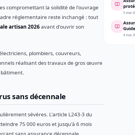
Assur
proté
s compromettant la solidité de l'ouvrage
5 mai 2
cadre réglementaire reste inchangé : tout
Assur
le artisan 2026
avant d'ouvrir son
Guide
Lyonn
4 mai 2
lectriciens, plombiers, couvreurs,
ionnels réalisant des travaux de gros œuvre
 bâtiment.
urus sans décennale
ulièrement sévères. L'article L243-3 du
eindre 75 000 euros et jusqu'à 6 mois
rçant sans assurance décennale.