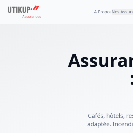
A Propos
Nos Assur
Assura
Cafés, hôtels, r
adaptée. Incendie