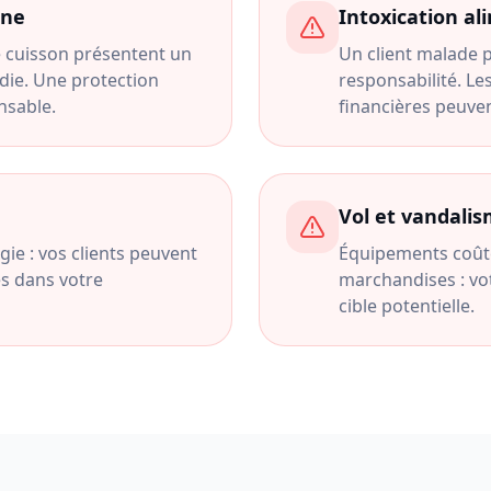
ine
Intoxication al
 cuisson présentent un
Un client malade 
ndie. Une protection
responsabilité. L
nsable.
financières peuven
Vol et vandali
rgie : vos clients peuvent
Équipements coûte
s dans votre
marchandises : vo
cible potentielle.