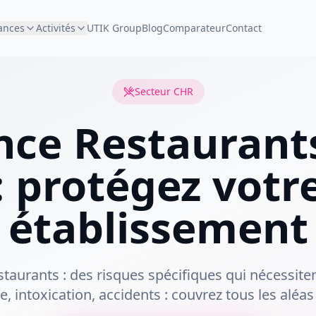
ances
Activités
UTIK Group
Blog
Comparateur
Contact
Secteur CHR
nce Restaurant
: protégez votr
établissement
estaurants : des risques spécifiques qui nécessite
, intoxication, accidents : couvrez tous les aléas 