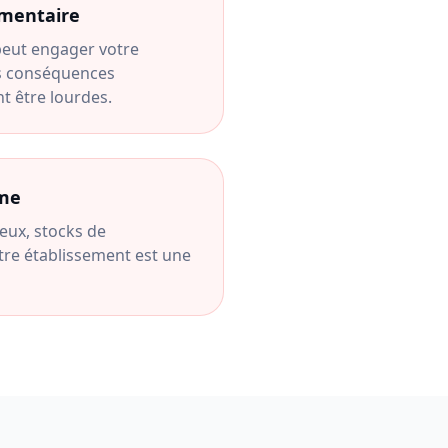
imentaire
peut engager votre
es conséquences
t être lourdes.
sme
ux, stocks de
tre établissement est une