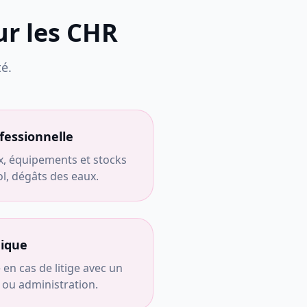
r les CHR
é.
fessionnelle
x, équipements et stocks
ol, dégâts des eaux.
dique
n cas de litige avec un
r ou administration.