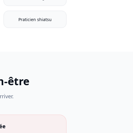
Praticien shiatsu
n-être
river.
ée