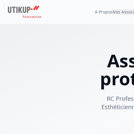
A Propos
Nos Assur
Ass
pro
RC Profes
Esthéticien