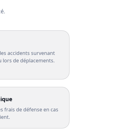
é.
les accidents survenant
u lors de déplacements.
dique
s frais de défense en cas
ient.