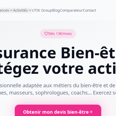
ances
Activités
UTIK Group
Blog
Comparateur
Contact
Dès 13€/mois
urance Bien-êt
tégez votre acti
sionnelle adaptée aux métiers du bien-être et de 
nes, masseurs, sophrologues, coachs... Exercez 
Obtenir mon devis bien-être