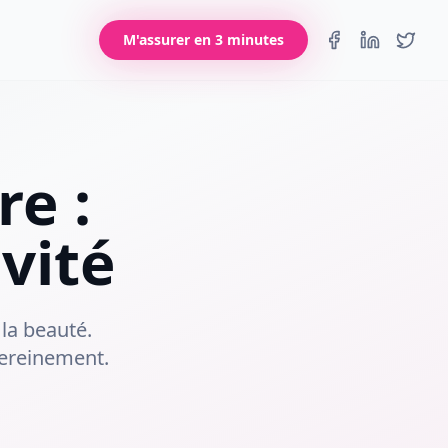
M'assurer en 3 minutes
re :
vité
la beauté.
sereinement.