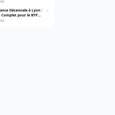
026
ance Décennale à Lyon :
 Complet pour le BTP
ais
026