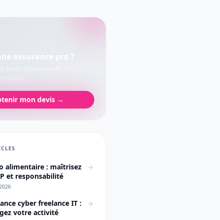
une assurance pro ?
en 3 min. Couverture RC Pro,
tirisque.
tenir mon devis →
ICLES
o alimentaire : maîtrisez
 et responsabilité
2026
ance cyber freelance IT :
gez votre activité