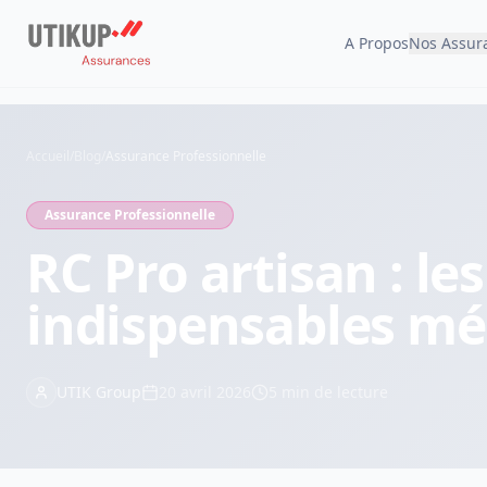
A Propos
Nos Assur
Accueil
/
Blog
/
Assurance Professionnelle
Assurance Professionnelle
RC Pro artisan : le
indispensables mé
UTIK Group
20 avril 2026
5
min de lecture