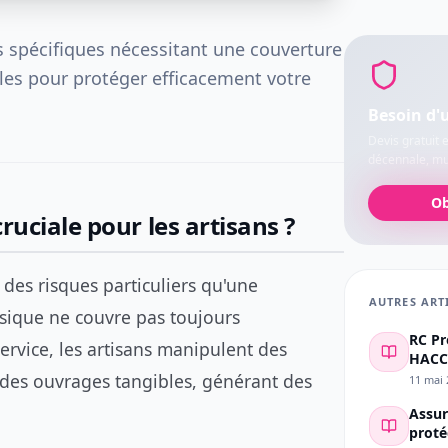
ls spécifiques nécessitant une couverture
les pour protéger efficacement votre
Besoin d'
Devis gratuit 
décennale, mul
Ob
ruciale pour les artisans ?
 des risques particuliers qu'une
AUTRES ART
ssique ne couvre pas toujours
RC Pr
rvice, les artisans manipulent des
HACCP
nt des ouvrages tangibles, générant des
11 mai 
Assur
proté