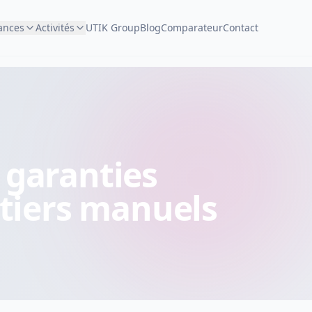
ances
Activités
UTIK Group
Blog
Comparateur
Contact
s garanties
tiers manuels