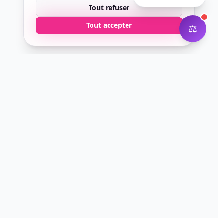
Tout refuser
Tout accepter
⚖️
Courtier digital en assurance professionnelle.
Nous simplifions l'assurance pro pour les
entrepreneurs modernes.
60 rue François 1er
75008 Paris
contact@utikup.com
01 89 96 14 32