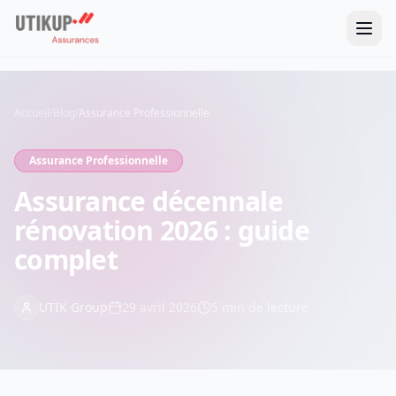
Accueil
/
Blog
/
Assurance Professionnelle
Assurance Professionnelle
Assurance décennale
rénovation 2026 : guide
complet
UTIK Group
29 avril 2026
5
min de lecture