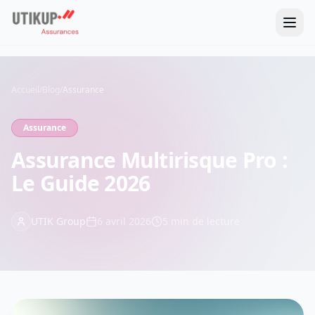
Accueil
/
Blog
/
Assurance
Assurance
Assurance Multirisque Pro :
Le Guide 2026
UTIK Group
6 avril 2026
5
min de lecture