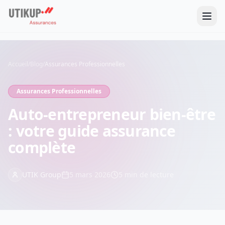
Accueil
/
Blog
/
Assurances Professionnelles
Assurances Professionnelles
Auto-entrepreneur bien-être
: votre guide assurance
complète
UTIK Group
5 mars 2026
5
min de lecture