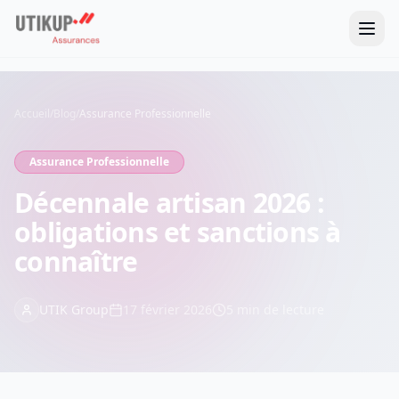
Accueil
/
Blog
/
Assurance Professionnelle
Assurance Professionnelle
Décennale artisan 2026 :
obligations et sanctions à
connaître
UTIK Group
17 février 2026
5
min de lecture