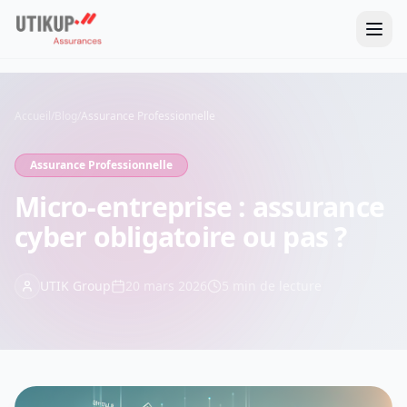
Accueil
/
Blog
/
Assurance Professionnelle
Assurance Professionnelle
Micro-entreprise : assurance
cyber obligatoire ou pas ?
UTIK Group
20 mars 2026
5
min de lecture