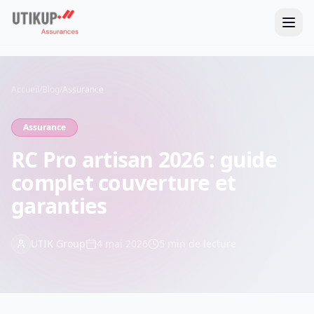
Accueil
/
Blog
/
Assurance
Assurance
RC Pro artisan 2026 : guide
complet couverture et
garanties
UTIK Group
4 mai 2026
5
min de lecture