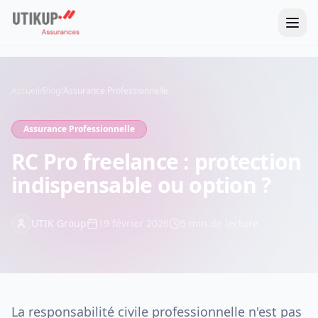
Accueil
/
Blog
/
Assurance Professionnelle
Assurance Professionnelle
RC Pro freelance : protection
indispensable ou option ?
UTIK Group
19 février 2026
5
min de lecture
La responsabilité civile professionnelle n'est pas